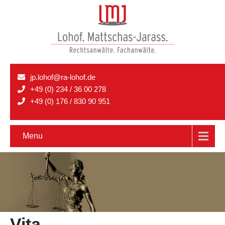
jp.lohof@ra-lohof.de
+49 (0) 234 / 36 00 278
+49 (0) 176 / 830 90 951
Menu
Vita