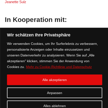
Jeanette Sulz
In Kooperation mit:
Steuerberater Lars Benninghoff:
Kontakt zu Steuerberater Lars
Wir schätzen Ihre Privatsphäre
Benninghoff
Wir verwenden Cookies, um Ihr Surferlebnis zu verbessern,
personalisierte Anzeigen oder Inhalte einzusetzen und
unseren Datenverkehr zu analysieren. Wenn Sie auf „Alle
STARTSEITE
VITA
KANZLEI
TÄTIGKEITEN
akzeptieren" klicken, stimmen Sie der Anwendung von
KONTAKT
DATENSCHUTZ
IMPRESSUM
Cookies zu.
Mehr zu Cookie-Richtlinie und Datenschutz
Alle akzeptieren
©2023 Rechtsanwalt Jean-Pascal Lohof | Arndtstraße 19 | 44787
Anpassen
Bochum | Tel. 0234 3600278 | Mobil 0176 830 90 951 | jp.lohof@ra-
lohof.de
Alles ablehnen