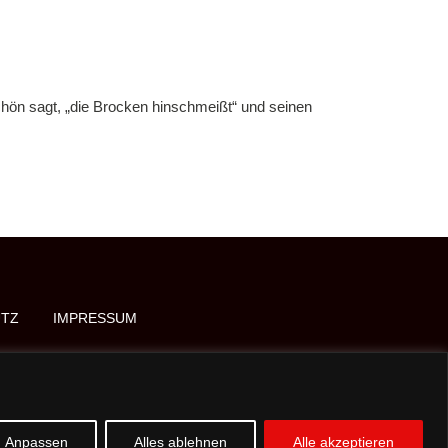
chön sagt, „die Brocken hinschmeißt“ und seinen
TZ
IMPRESSUM
Anpassen
Alles ablehnen
Alle akzeptieren